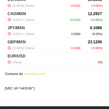
Cortesía de
Investing.com
[MEC id="443936"]