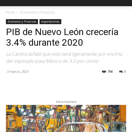
Inicio
Economia y Finanzas
Economia y Finanzas
exportaciones
PIB de Nuevo León crecería
3.4% durante 2020
La Caintra señaló que esto será ligeramente por encima
del esperado para México de 3.3 por ciento
3 marzo, 2021
798
0
Facebook
X
Pinterest
Advertisement