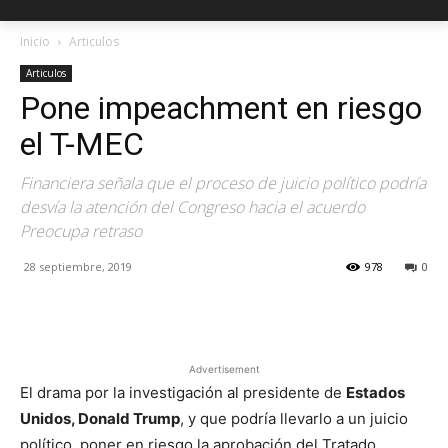
Inicio
Articulos
Articulos
Pone impeachment en riesgo
el T-MEC
Financiera señala que el proceso de juicio político podría
desvía la atención del Congreso hacia el acuerdo
Preocupa retraso
28 septiembre, 2019
978
0
Facebook
X
Pinterest
Advertisement
El drama por la investigación al presidente de
Estados
Unidos, Donald Trump
, y que podría llevarlo a un juicio
político, poner en riesgo la aprobación del Tratado