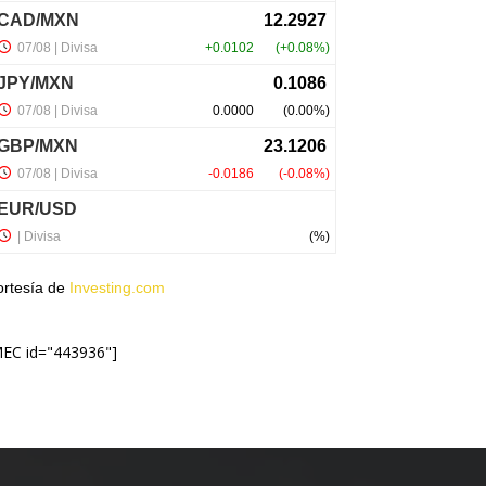
ortesía de
Investing.com
MEC id="443936"]