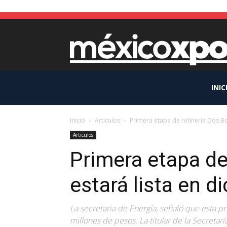
INIC
Inicio
Articulos
Primera etapa de refinería Dos Bo
Articulos
Primera etapa de
estará lista en d
La secretaria de Energía, señaló que esta p
millones de pesos. La titular de la Secretar