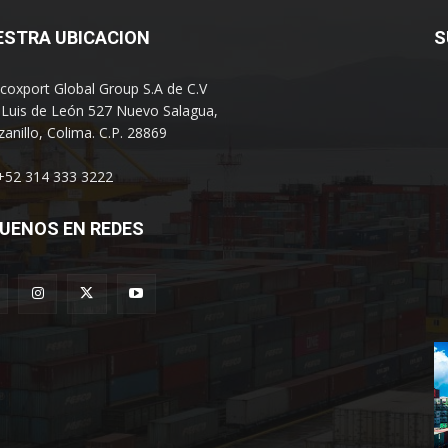
ESTRA UBICACION
S
coxport Global Group S.A de C.V
 Luis de León 527 Nuevo Salagua,
anillo, Colima. C.P. 28869
 +52 314 333 3222
UENOS EN REDES