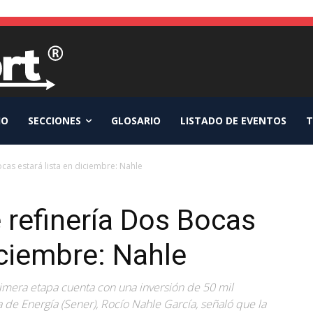
IO
SECCIONES
GLOSARIO
LISTADO DE EVENTOS
T
cas estará lista en diciembre: Nahle
 refinería Dos Bocas
iciembre: Nahle
rimera etapa cuenta con una inversión de 50 mil
ía de Energía (Sener), Rocío Nahle García, señaló que la