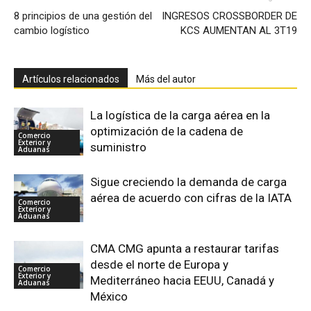
8 principios de una gestión del
INGRESOS CROSSBORDER DE
cambio logístico
KCS AUMENTAN AL 3T19
Artículos relacionados
Más del autor
La logística de la carga aérea en la
optimización de la cadena de
Comercio
Exterior y
suministro
Aduanas
Sigue creciendo la demanda de carga
aérea de acuerdo con cifras de la IATA
Comercio
Exterior y
Aduanas
CMA CMG apunta a restaurar tarifas
desde el norte de Europa y
Comercio
Exterior y
Mediterráneo hacia EEUU, Canadá y
Aduanas
México