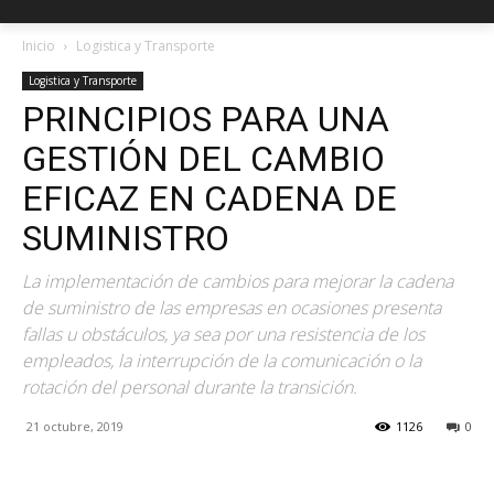
Inicio
Logistica y Transporte
Logistica y Transporte
PRINCIPIOS PARA UNA
GESTIÓN DEL CAMBIO
EFICAZ EN CADENA DE
SUMINISTRO
La implementación de cambios para mejorar la cadena
de suministro de las empresas en ocasiones presenta
fallas u obstáculos, ya sea por una resistencia de los
empleados, la interrupción de la comunicación o la
rotación del personal durante la transición.
21 octubre, 2019
1126
0
Facebook
X
Pinterest