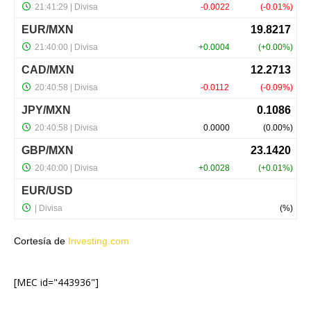
Cortesía de
Investing.com
[MEC id="443936"]