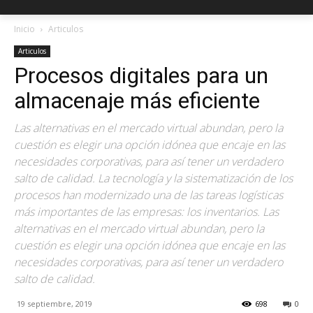
Inicio
Articulos
Articulos
Procesos digitales para un
almacenaje más eficiente
Las alternativas en el mercado virtual abundan, pero la
cuestión es elegir una opción idónea que encaje en las
necesidades corporativas, para así tener un verdadero
salto de calidad. La tecnología y la sistematización de los
procesos han modernizado una de las tareas logísticas
más importantes de las empresas: los inventarios. Las
alternativas en el mercado virtual abundan, pero la
cuestión es elegir una opción idónea que encaje en las
necesidades corporativas, para así tener un verdadero
salto de calidad.
19 septiembre, 2019
698
0