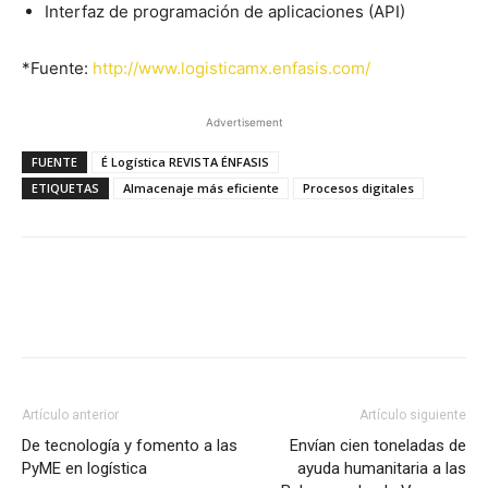
Interfaz de programación de aplicaciones (API)
*Fuente:
http://www.logisticamx.enfasis.com/
Advertisement
FUENTE
É Logística REVISTA ÉNFASIS
ETIQUETAS
Almacenaje más eficiente
Procesos digitales
Facebook
X
Pinterest
Artículo anterior
Artículo siguiente
De tecnología y fomento a las
Envían cien toneladas de
PyME en logística
ayuda humanitaria a las