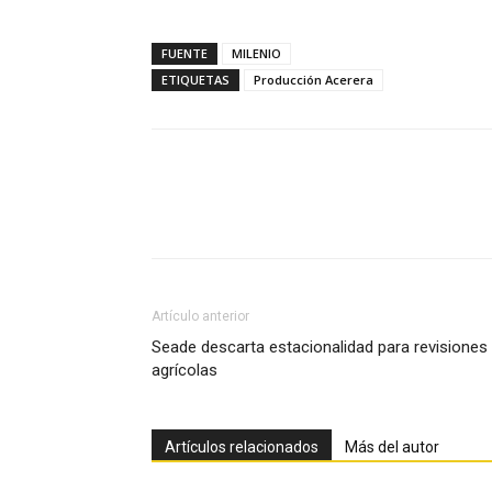
FUENTE
MILENIO
ETIQUETAS
Producción Acerera
Facebook
X
Pinterest
Artículo anterior
Seade descarta estacionalidad para revisiones
agrícolas
Artículos relacionados
Más del autor