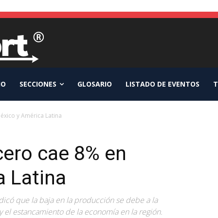
IO
SECCIONES
GLOSARIO
LISTADO DE EVENTOS
T
éxico y América Latina
cero cae 8% en
a Latina
icó que la baja en la producción se debe a la
y el estancamiento de la economía en la región.