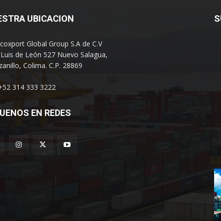
ESTRA UBICACION
S
coxport Global Group S.A de C.V
 Luis de León 527 Nuevo Salagua,
anillo, Colima. C.P. 28869
 +52 314 333 3222
UENOS EN REDES