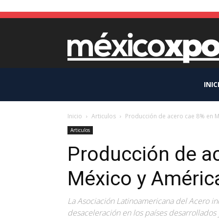
INIC
Inicio
Articulos
Producción de acero cae 8% en M
Articulos
Producción de a
México y Améric
La Asociación Latinoamericana del Acero ind
desaceleración en los países desarrollados 