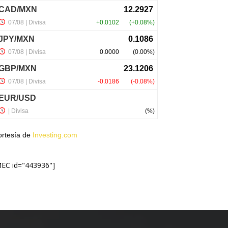
ortesía de
Investing.com
MEC id="443936"]