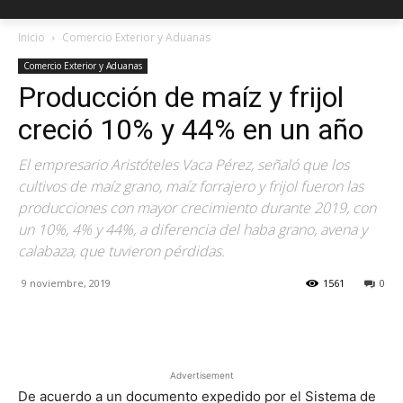
Inicio
Comercio Exterior y Aduanas
Comercio Exterior y Aduanas
Producción de maíz y frijol
creció 10% y 44% en un año
El empresario Aristóteles Vaca Pérez, señaló que los
cultivos de maíz grano, maíz forrajero y frijol fueron las
producciones con mayor crecimiento durante 2019, con
un 10%, 4% y 44%, a diferencia del haba grano, avena y
calabaza, que tuvieron pérdidas.
9 noviembre, 2019
1561
0
Facebook
X
Pinterest
Advertisement
De acuerdo a un documento expedido por el Sistema de