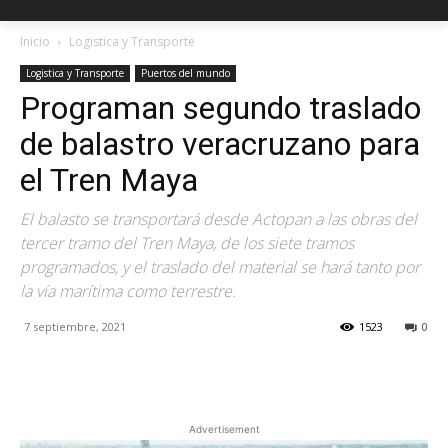
Inicio
Logistica y Transporte
Logistica y Transporte
Puertos del mundo
Programan segundo traslado
de balastro veracruzano para
el Tren Maya
El balasto se transportará desde Actopan a las obras del
tercer tramo del Tren Maya, de los siete tramos
programados, y el traslado del material se hará tanto por
la vía marítima como terrestre.
7 septiembre, 2021
1523
0
Facebook
X
Pinterest
Advertisement