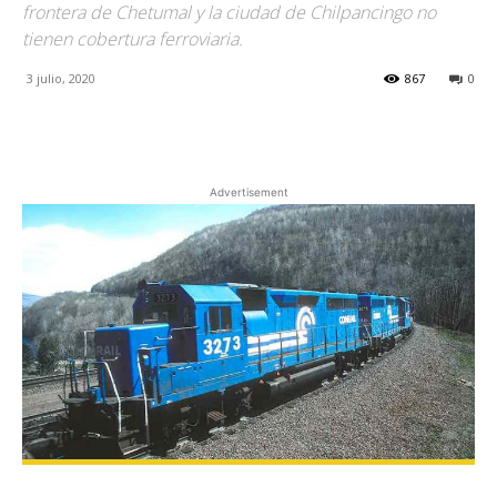
frontera de Chetumal y la ciudad de Chilpancingo no
tienen cobertura ferroviaria.
3 julio, 2020
867
0
Facebook
X
Pinterest
Advertisement