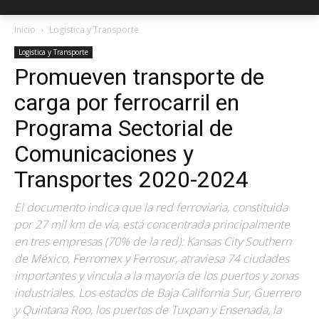
Inicio
Logistica y Transporte
Logistica y Transporte
Promueven transporte de
carga por ferrocarril en
Programa Sectorial de
Comunicaciones y
Transportes 2020-2024
El documento indica que la red ferroviaria, constituida
por 27 mil km de vía, está concentrada principalmente
en tres empresas (70% de la red): Kansas City Southern
de México, Ferromex y Ferrosur, atraviesa 74 ciudades
importantes y vincula a la mayoría de los puertos y zonas
industriales. Los estados de Baja California Sur, Guerrero
y Quintana Roo, los puertos de Tuxpan y Ensenada, la