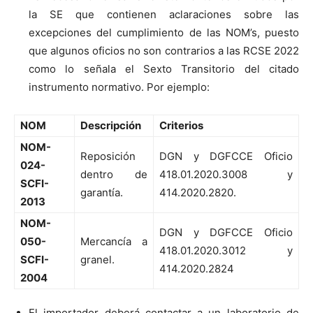
la SE que contienen aclaraciones sobre las
excepciones del cumplimiento de las NOM’s, puesto
que algunos oficios no son contrarios a las RCSE 2022
como lo señala el Sexto Transitorio del citado
instrumento normativo. Por ejemplo:
NOM
Descripción
Criterios
NOM-
Reposición
DGN y DGFCCE Oficio
024-
dentro de
418.01.2020.3008 y
SCFI-
garantía.
414.2020.2820.
2013
NOM-
DGN y DGFCCE Oficio
050-
Mercancía a
418.01.2020.3012 y
SCFI-
granel.
414.2020.2824
2004
El importador deberá contactar a un laboratorio de