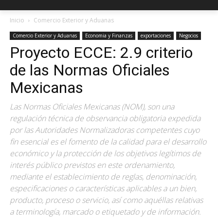
Inicio
Comercio Exterior y Aduanas
Comercio Exterior y Aduanas
Economia y Finanzas
exportaciones
Negocios
Proyecto ECCE: 2.9 criterio
de las Normas Oficiales
Mexicanas
Las Normas Oficiales Mexicanas (NOM), son una
regulación técnica de observancia obligatoria expedida
por las Autoridades Normalizadoras competentes cuyo
fin esencial es el fomento de la calidad para el desarrollo
económico y la protección de los objetivos legítimos de
interés público previstos en este ordenamiento,
mediante el establecimiento de reglas, denominación,
especificaciones o características aplicables a un bien,
producto, proceso o servicio, así como aquéllas relativas
a terminología, marcado o etiquetado y de información.