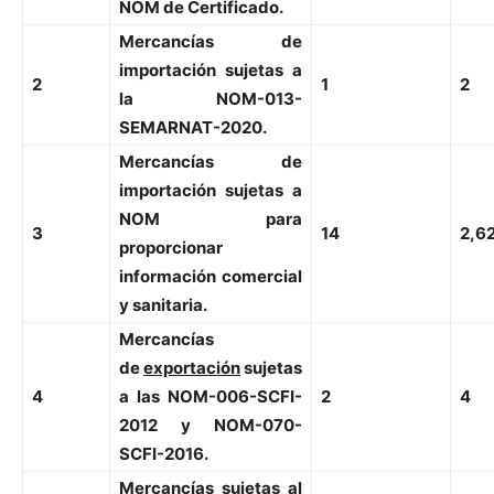
NOM de Certificado.
Mercancías de
importación sujetas a
2
1
2
la NOM-013-
SEMARNAT-2020.
Mercancías de
importación sujetas a
NOM para
3
14
2,6
proporcionar
información comercial
y sanitaria.
Mercancías
de
exportación
sujetas
4
a las NOM-006-SCFI-
2
4
2012 y NOM-070-
SCFI-2016.
Mercancías sujetas al