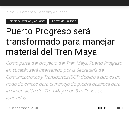
Inicio
Comercio Exterior y Aduanas
Comercio Exterior y Aduanas
Puertos del mundo
Puerto Progreso será
transformado para manejar
material del Tren Maya
Como parte del proyecto del Tren Maya, Puerto Progreso
en Yucatán será intervenido por la Secretaría de
Comunicaciones y Transportes (SCT) debido a que es un
nodo de enlace para el manejo de piedra basáltica para
la cimentación del Tren Maya con 3 millones de
toneladas.
16 septiembre, 2020
1186
0
Facebook
X
Pinterest