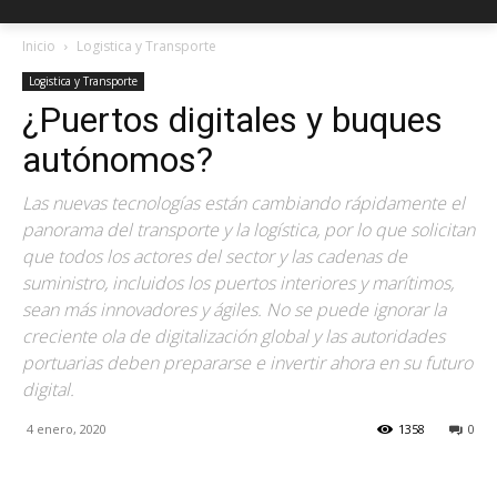
Inicio
Logistica y Transporte
Logistica y Transporte
¿Puertos digitales y buques
autónomos?
Las nuevas tecnologías están cambiando rápidamente el
panorama del transporte y la logística, por lo que solicitan
que todos los actores del sector y las cadenas de
suministro, incluidos los puertos interiores y marítimos,
sean más innovadores y ágiles. No se puede ignorar la
creciente ola de digitalización global y las autoridades
portuarias deben prepararse e invertir ahora en su futuro
digital.
4 enero, 2020
1358
0
Facebook
X
Pinterest