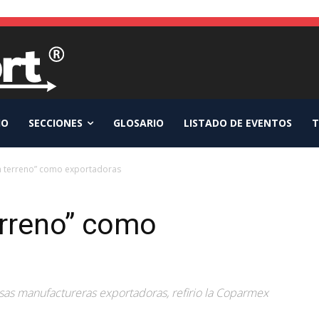
IO
SECCIONES
GLOSARIO
LISTADO DE EVENTOS
T
 terreno” como exportadoras
rreno” como
s manufactureras exportadoras, refirio la Coparmex