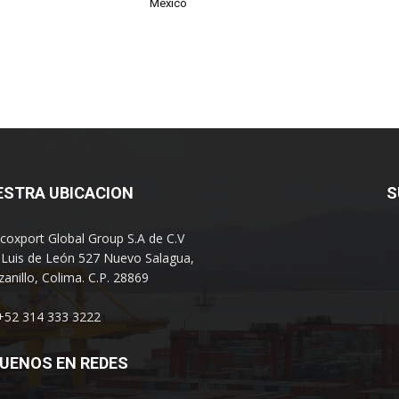
México
ESTRA UBICACION
S
coxport Global Group S.A de C.V
 Luis de León 527 Nuevo Salagua,
anillo, Colima. C.P. 28869
 +52 314 333 3222
UENOS EN REDES