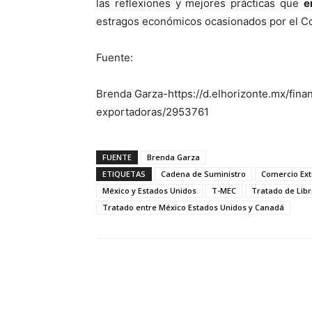
las reflexiones y mejores prácticas que
e
estragos económicos ocasionados por el Co
Fuente:
Brenda Garza-https://d.elhorizonte.mx/fi
exportadoras/2953761
FUENTE
Brenda Garza
ETIQUETAS
Cadena de Suministro
Comercio Ext
México y Estados Unidos
T-MEC
Tratado de Lib
Tratado entre México Estados Unidos y Canadá
Facebook
X
Pinterest