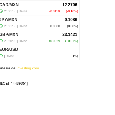
ortesía de
Investing.com
MEC id="443936"]