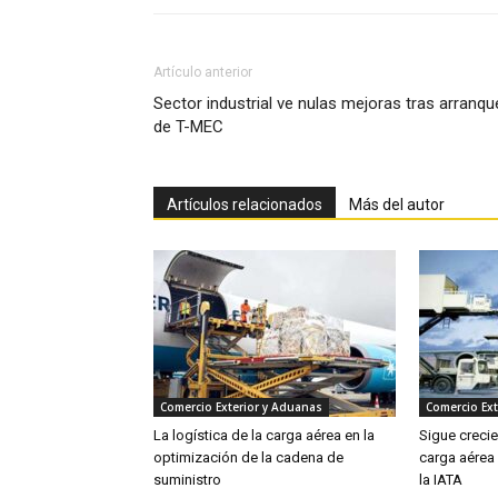
Artículo anterior
Sector industrial ve nulas mejoras tras arranqu
de T-MEC
Artículos relacionados
Más del autor
Comercio Exterior y Aduanas
Comercio Ext
La logística de la carga aérea en la
Sigue creci
optimización de la cadena de
carga aérea
suministro
la IATA