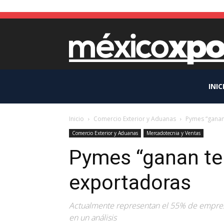
INIC
Inicio
Comercio Exterior y Aduanas
Pymes “ganan
Comercio Exterior y Aduanas
Mercadotecnia y Ventas
Pymes “ganan te
exportadoras
Actualmente representan el 55% de empresa
en un análisis