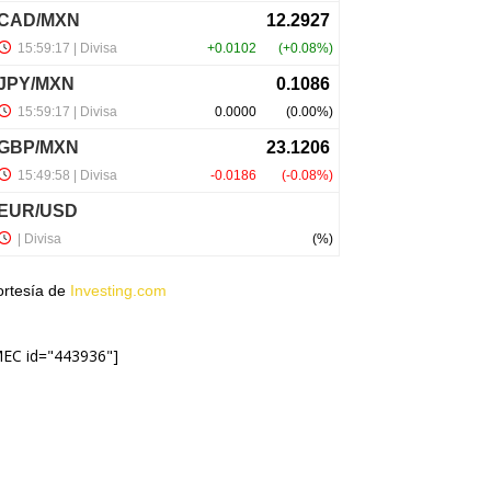
ortesía de
Investing.com
MEC id="443936"]