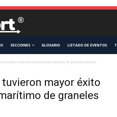
IO
SECCIONES
GLOSARIO
LISTADO DE EVENTOS
T
ieron mayor éxito en el transporte marítimo de graneles sólidos?
 tuvieron mayor éxito
 marítimo de graneles