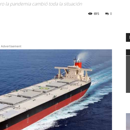
ro la pandemia cambió toda la situación
695
0
WhatsApp
Advertisement