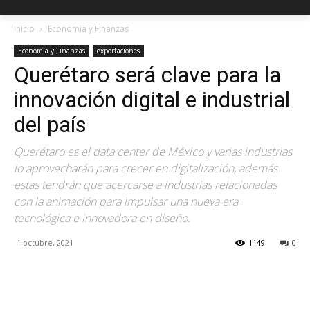
Inicio
Economia y Finanzas
Economia y Finanzas
exportaciones
Querétaro será clave para la
innovación digital e industrial
del país
Querétaro es el data center de México y varias industrias
lo aprovecharán para crecer en digitalización, además
estas tendrán que acercarse a industrias relacionadas
con la animación para impulsar una nueva era
tecnológica e innovadora en diseño.
1 octubre, 2021
1149
0
Facebook
X
Pinterest