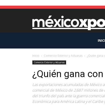
INIC
Inicio
Comercio Exterior y Aduanas
¿Quién gana c
Comercio Exterior y Aduanas
¿Quién gana con 
Las exportaciones acumuladas de México a 
comercial de México de 2,687 millones de d
del triunfo del país ante la guerra comercia
Económica para América Latina y el Caribe (