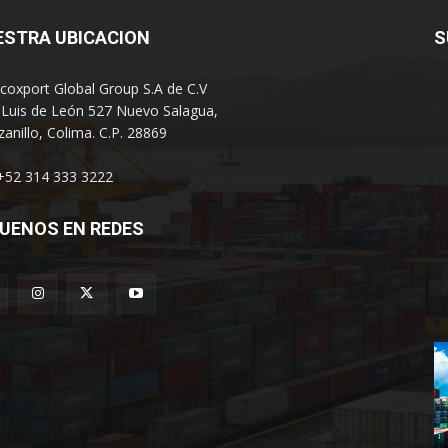
ESTRA UBICACION
S
coxport Global Group S.A de C.V
 Luis de León 527 Nuevo Salagua,
anillo, Colima. C.P. 28869
 +52 314 333 3222
UENOS EN REDES