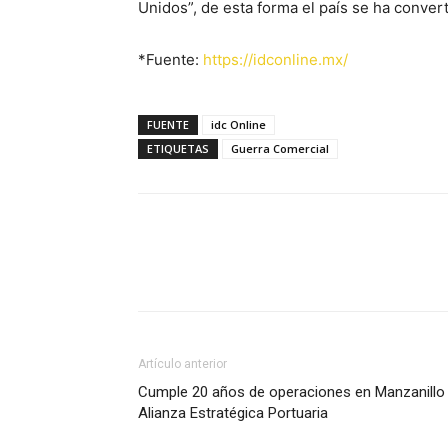
Unidos”, de esta forma el país se ha conver
*Fuente:
https://idconline.mx/
FUENTE
idc Online
ETIQUETAS
Guerra Comercial
Facebook
X
Pinterest
Artículo anterior
Cumple 20 años de operaciones en Manzanillo
Alianza Estratégica Portuaria