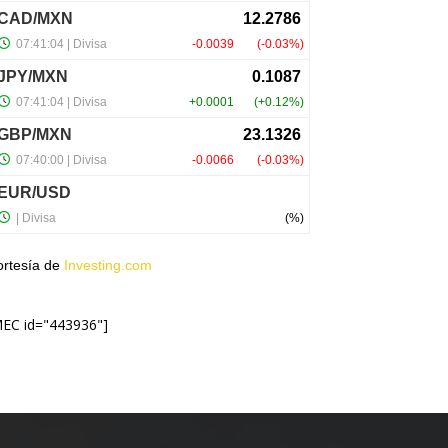
ortesía de
Investing.com
MEC id="443936"]