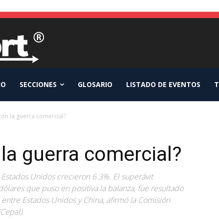
IO
SECCIONES
GLOSARIO
LISTADO DE EVENTOS
T
on la guerra comercial?
la guerra comercial?
Estados Unidos crecieron 6.3%. El superávit
ólares que puso en positiva la balanza, fue resultado
l entre Estados Unidos y China, afirmó la Comisión
Cepal).