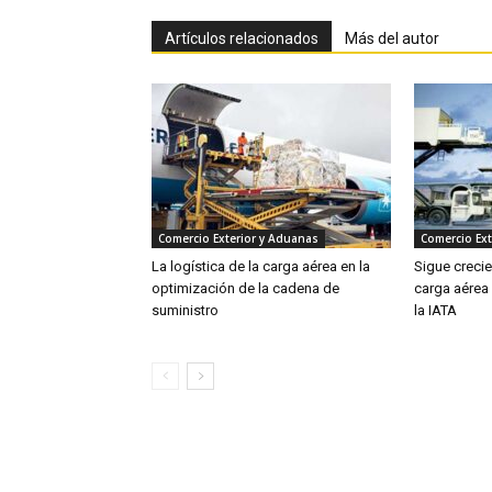
Artículos relacionados
Más del autor
Comercio Exterior y Aduanas
Comercio Ext
La logística de la carga aérea en la
Sigue creci
optimización de la cadena de
carga aérea
suministro
la IATA