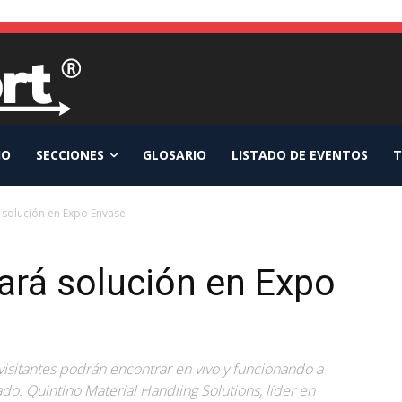
IO
SECCIONES
GLOSARIO
LISTADO DE EVENTOS
T
 solución en Expo Envase
ará solución en Expo
isitantes podrán encontrar en vivo y funcionando a
o. Quintino Material Handling Solutions, líder en