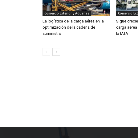
Comercio Exterior y Aduanas
Comercio Ext
La logística de la carga aérea en la
Sigue creci
optimización de la cadena de
carga aérea
suministro
la IATA