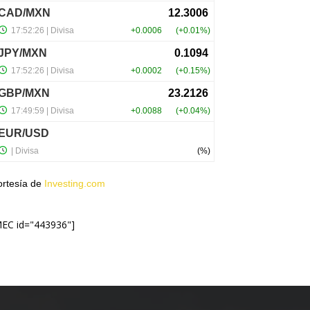
ortesía de
Investing.com
MEC id="443936"]