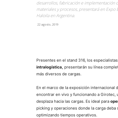
desarrollos, fabricación e implementación de
materiales y procesos, presentará en Expo 
Haloila en Argentina.
22 agosto, 2019
Facebook
X
Pinterest
Presentes en el stand 316, los especialista
intralogística,
presentarán su línea complet
más diversos de cargas.
En el marco de la exposición internacional 
encontrar en vivo y funcionando a Girotec,
desplaza hacia las cargas. Es ideal para
ope
picking y operaciones donde la carga deba 
optimizando tiempos operativos.