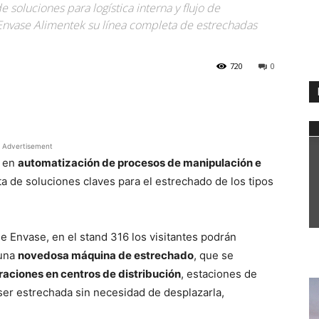
 soluciones para logística interna y flujo de
Envase Alimentek su línea completa de estrechadas
720
0
WhatsApp
Advertisement
s en
automatización de procesos de manipulación e
a de soluciones claves para el estrechado de los tipos
de Envase, en el stand 316 los visitantes podrán
 una
novedosa máquina de estrechado
, que se
raciones en centros de distribución
, estaciones de
ser estrechada sin necesidad de desplazarla,