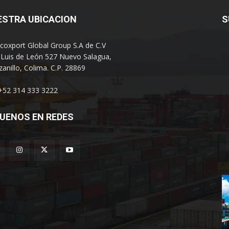
ESTRA UBICACION
S
coxport Global Group S.A de C.V
 Luis de León 527 Nuevo Salagua,
anillo, Colima. C.P. 28869
 +52 314 333 3222
UENOS EN REDES