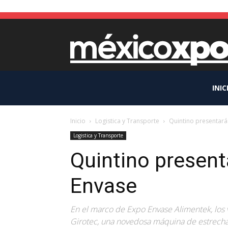
INIC
Inicio
Logistica y Transporte
Quintino presentará
Logistica y Transporte
Quintino present
Envase
En el marco de Expo Envase Alimentek, los v
Girotec, una novedosa máquina de estrechad