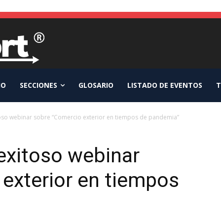
IO
SECCIONES
GLOSARIO
LISTADO DE EVENTOS
T
oso webinar sobre “Comercio exterior en tiempos de pandemia”
exitoso webinar
exterior en tiempos