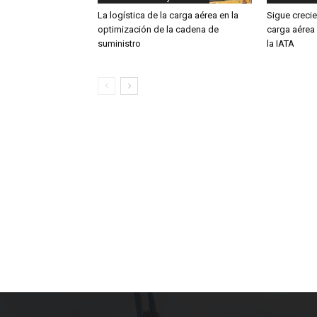
La logística de la carga aérea en la
Sigue creci
optimización de la cadena de
carga aérea
suministro
la IATA