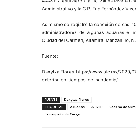
AAAVER, estuvieron la Lic. Zalma Rivera Chaí
Administrativo y la C.P. Ena Fernández 
Asimismo se registró la conexión de casi 1
administradores de algunas aduanas e in
Ciudad del Carmen, Altamira, Manzanillo, N
Fuente:
Danytza Flores-https://www.ptc.mx/2020/0
exterior-en-tiempos-de-pandemia/
FUENTE
Danytza Flores
ETIQUETAS
Aduanas
APIVER
Cadena de Sumi
Transporte de Carga