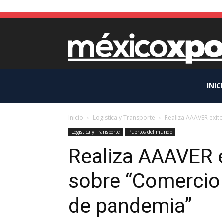
INIC
Inicio
Logistica y Transporte
Realiza AAAVER exit
Logistica y Transporte
Puertos del mundo
Realiza AAAVER 
sobre “Comercio 
de pandemia”