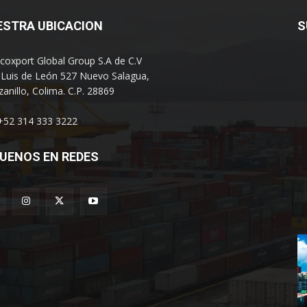
ESTRA UBICACION
S
coxport Global Group S.A de C.V
 Luis de León 527 Nuevo Salagua,
anillo, Colima. C.P. 28869
 +52 314 333 3222
UENOS EN REDES