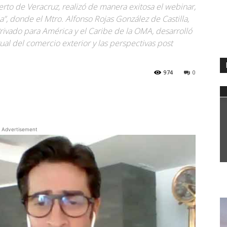
rto de Veracruz, realizó de manera exitosa el webinar,
, donde el Mtro. Alfonso Rojas González de Castilla,
rivado para América y el Caribe de la OMA, desarrolló
tual del comercio exterior y las perspectivas post
974
0
WhatsApp
Advertisement