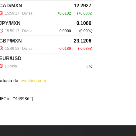
ortesía de
Investing.com
MEC id="443936"]