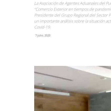
La Asociación de Agentes Aduanales del Pue
“Comercio Exterior en tiempos de pandemia”
Presidente del Grupo Regional del Sector P
un importante análisis sobre la situación ac
Covid-19.
7 julio, 2020
Facebook
X
Pinterest