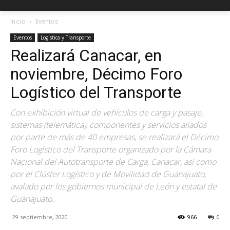
Inicio
Eventos
Eventos
Logistica y Transporte
Realizará Canacar, en
noviembre, Décimo Foro
Logístico del Transporte
Con exhibición virtual de vehículos de carga y pasaje,
sistemas (telemática), componentes y servicios aliados
por parte de más de 40 empresas, se realizará el Décimo
Foro Logístico del Transporte organizado por la Cámara
Nacional del Autotransporte de Carga, Canacar, así como
por el Clúster Logístico y de Movilidad de Guanajuato,
avalado por los gobiernos municipal de León y estatal de
Guanajuato.
29 septiembre, 2020
966
0