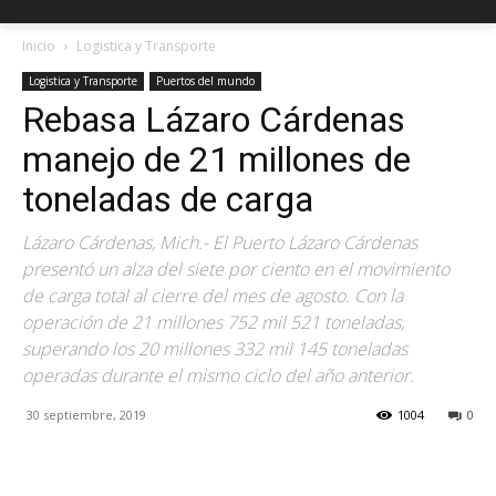
Inicio
Logistica y Transporte
Logistica y Transporte
Puertos del mundo
Rebasa Lázaro Cárdenas
manejo de 21 millones de
toneladas de carga
Lázaro Cárdenas, Mich.- El Puerto Lázaro Cárdenas
presentó un alza del siete por ciento en el movimiento
de carga total al cierre del mes de agosto. Con la
operación de 21 millones 752 mil 521 toneladas,
superando los 20 millones 332 mil 145 toneladas
operadas durante el mismo ciclo del año anterior.
30 septiembre, 2019
1004
0
Facebook
X
Pinterest