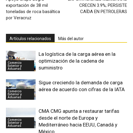
exportación de 38 mil
CRECEN 3.9%; PERSISTE
toneladas de roca basáltica
CAÍDA EN PETROLERAS
por Veracruz
Artículos relacionados
Más del autor
La logística de la carga aérea en la
optimización de la cadena de
Comercio
Exterior y
suministro
Aduanas
Sigue creciendo la demanda de carga
aérea de acuerdo con cifras de la IATA
Comercio
Exterior y
Aduanas
CMA CMG apunta a restaurar tarifas
desde el norte de Europa y
Comercio
Exterior y
Mediterráneo hacia EEUU, Canadá y
Aduanas
México