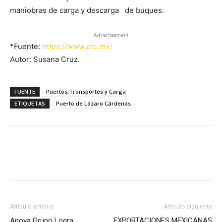
maniobras de carga y descarga de buques.
Advertisement
*Fuente:
https://www.ptc.mx/
Autor: Susana Cruz.
FUENTE
Puertos,Transportes y Carga
ETIQUETAS
Puerto de Lázaro Cárdenas
Facebook
X
Pinterest
Artículo anterior
Artículo siguiente
Apoya Grupo Logra
EXPORTACIONES MEXICANAS