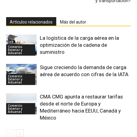
y transportación?
Artículos relacionados
Más del autor
La logística de la carga aérea en la
optimización de la cadena de
Comercio
Exterior y
suministro
Aduanas
Sigue creciendo la demanda de carga
aérea de acuerdo con cifras de la IATA
Comercio
Exterior y
Aduanas
CMA CMG apunta a restaurar tarifas
desde el norte de Europa y
Comercio
Exterior y
Mediterráneo hacia EEUU, Canadá y
Aduanas
México