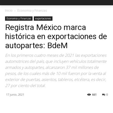
Inicio
Economia y Finanzas
Economia y Finanzas
exportaciones
Registra México marca
histórica en exportaciones de
autopartes: BdeM
En los primeros cuatro meses de 2021 las exportaciones
automotrices del país, que incluyen vehículos totalmente
armados y autopartes, alcanzaron 37 mil millones de
pesos, de los cuales más de 10 mil fueron por la venta al
exterior de puertas, asientos, tableros, etcétera, es decir,
27 por ciento del total.
17 junio, 2021
661
0
Facebook
X
Pinterest