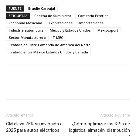
FUENTE
Braulio Carbajal
ETIQUETAS
Cadena de Suministro
Comercio Exterior
Economía Mexicana
Exportaciones
Importaciones
Industria automotriz
México y Estados Unidos
Mexicoxport
Sector Manufacturero
T-MEC
Tratado de Libre Comercio de América del Norte
Tratado entre México Estados Unidos y Canadá
Facebook
X
Pinterest
Artículo anterior
Artículo siguiente
GM eleva 75% su inversión al
¿Cómo optimizar los KPIs de
2025 para autos eléctricos
logística, almacén, distribución