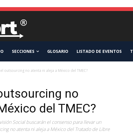
IO
SECCIONES
GLOSARIO
LISTADO DE EVENTOS
T
el outsourcing no atenta ni aleja a México del TMEC?
outsourcing no
a México del TMEC?
isión Social buscarán el consenso para llevar un
cing no atenta ni aleja a México del Tratado de Libre