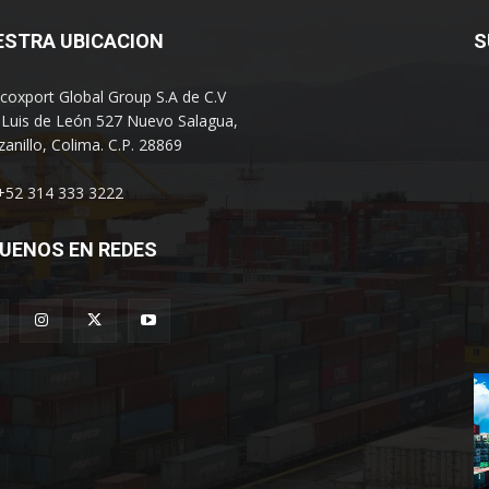
ESTRA UBICACION
S
coxport Global Group S.A de C.V
 Luis de León 527 Nuevo Salagua,
anillo, Colima. C.P. 28869
 +52 314 333 3222
UENOS EN REDES