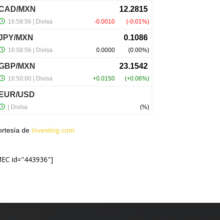
ortesía de
Investing.com
MEC id="443936"]