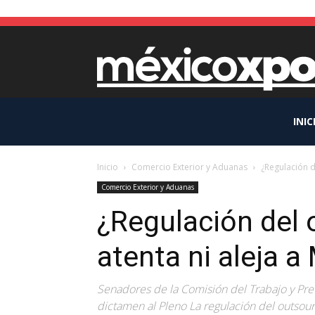
INIC
Inicio
Comercio Exterior y Aduanas
¿Regulación d
Comercio Exterior y Aduanas
¿Regulación del 
atenta ni aleja 
Senadores de la Comisión del Trabajo y Prev
dictamen al Pleno La regulación del outsour