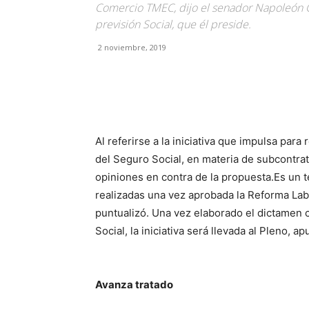
Comercio TMEC, dijo el senador Napoleón G
previsión Social, que él preside.
2 noviembre, 2019
Facebook
X
Pinterest
Al referirse a la iniciativa que impulsa para
del Seguro Social, en materia de subcontrat
opiniones en contra de la propuesta.Es un 
realizadas una vez aprobada la Reforma Labo
puntualizó. Una vez elaborado el dictamen 
Social, la iniciativa será llevada al Pleno, ap
Avanza tratado