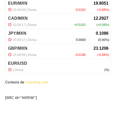
Cortesía de
Investing.com
[MEC id="443936"]