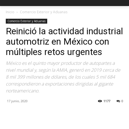
Inicio
Comercio Exterior y Aduanas
Comercio Exterior y Aduanas
Reinició la actividad industrial
automotriz en México con
múltiples retos urgentes
México es el quinto mayor productor de autopartes a
nivel mundial y, según la AMIA, generó en 2019 cerca de
8 mil 399 millones de dólares, de los cuales 5 mil 684
correspondieron a exportaciones dirigidas al gigante
norteamericano.
17 junio, 2020
1177
0
Facebook
X
Pinterest