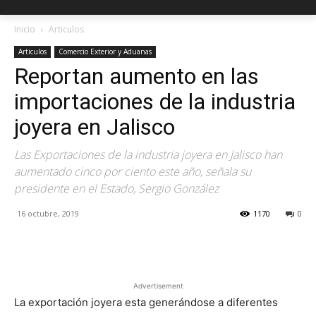
Inicio
Articulos
Articulos
Comercio Exterior y Aduanas
Reportan aumento en las
importaciones de la industria
joyera en Jalisco
Las Exportaciones de la industria joyera en Jalisco han
aumentado cinco por ciento este año, señala su
presidente en el Estado, Sergio González
16 octubre, 2019
1170
0
Facebook
X
Pinterest
Advertisement
La exportación joyera esta generándose a diferentes