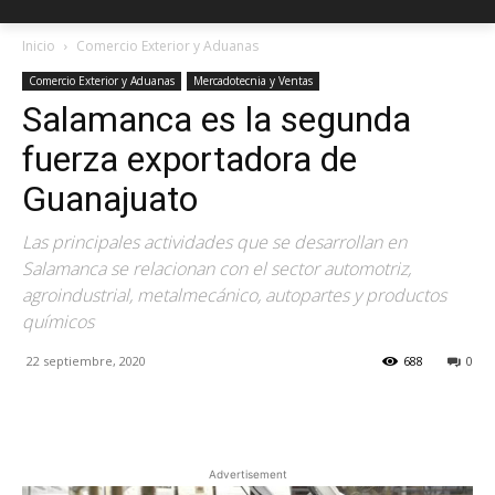
Inicio
Comercio Exterior y Aduanas
Comercio Exterior y Aduanas
Mercadotecnia y Ventas
Salamanca es la segunda
fuerza exportadora de
Guanajuato
Las principales actividades que se desarrollan en
Salamanca se relacionan con el sector automotriz,
agroindustrial, metalmecánico, autopartes y productos
químicos
22 septiembre, 2020
688
0
Facebook
X
Pinterest
Advertisement