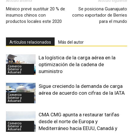
Artículo anterior
Artículo siguiente
México prevé sustituir 20 % de
Se posiciona Guanajuato
insumos chinos con
como exportador de Berries
productos locales este 2020
para el mundo
Artículos relacionados
Más del autor
La logística de la carga aérea en la
optimización de la cadena de
Comercio
Exterior y
suministro
Aduanas
Sigue creciendo la demanda de carga
aérea de acuerdo con cifras de la IATA
Comercio
Exterior y
Aduanas
CMA CMG apunta a restaurar tarifas
desde el norte de Europa y
Comercio
Exterior y
Mediterráneo hacia EEUU, Canadá y
Aduanas