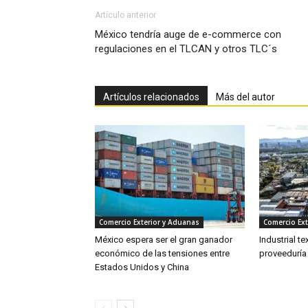
Artículo anterior
México tendría auge de e-commerce con
regulaciones en el TLCAN y otros TLC´s
Artículos relacionados
Más del autor
Comercio Exterior y Aduanas
Comercio Ext
México espera ser el gran ganador
Industrial te
económico de las tensiones entre
proveeduría
Estados Unidos y China