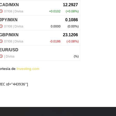
ortesía de
Investing.com
MEC id="443936"]