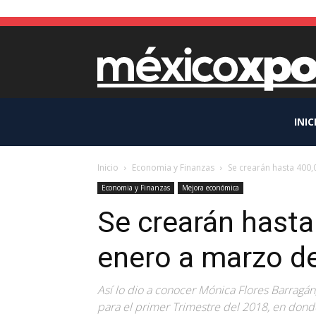
INIC
Inicio
Economia y Finanzas
Se crearán hasta 400
Economia y Finanzas
Mejora económica
Se crearán hast
enero a marzo d
Así lo dio a conocer Mónica Flores Barragán
para el primer Trimestre del 2018, en don