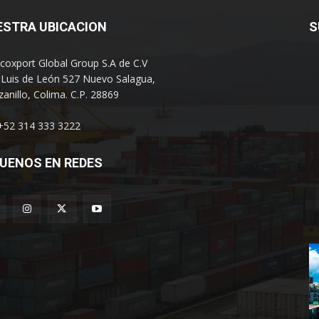
ESTRA UBICACION
S
coxport Global Group S.A de C.V
 Luis de León 527 Nuevo Salagua,
anillo, Colima. C.P. 28869
 +52 314 333 3222
UENOS EN REDES