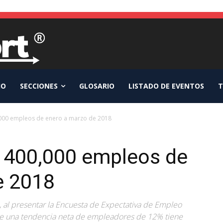
IO
SECCIONES
GLOSARIO
LISTADO DE EVENTOS
T
,000 empleos de enero a marzo de 2018
a 400,000 empleos de
e 2018
, al presentar la Encuesta de Expectativa de Empleo
de una tendencia neta de empleadores de 12% tiene