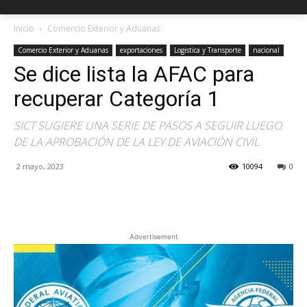
Inicio
Comercio Exterior y Aduanas
Comercio Exterior y Aduanas
exportaciones
Logistica y Transporte
nacional
Se dice lista la AFAC para
recuperar Categoría 1
SICT SUGIERE UNA SERIE DE PASOS A SEGUIR LUEGO
DE LA APROBACIÓN DE LA LEY DE AVIACIÓN CIVIL
2 mayo, 2023
10094
0
Facebook
X
Pinterest
Advertisement