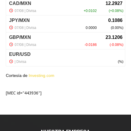
Cortesía de
Investing.com
[MEC id="443936"]