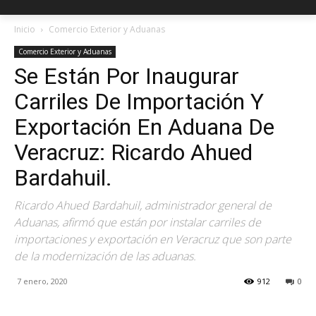
Inicio
Comercio Exterior y Aduanas
Comercio Exterior y Aduanas
Se Están Por Inaugurar
Carriles De Importación Y
Exportación En Aduana De
Veracruz: Ricardo Ahued
Bardahuil.
Ricardo Ahued Bardahuil, administrador general de
Aduanas, afirmó que están por instalar carriles de
importaciones y exportación en Veracruz que son parte
de la modernización de las aduanas.
7 enero, 2020
912
0
Facebook
X
Pinterest