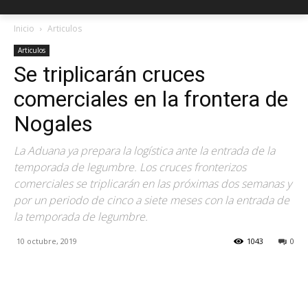
Inicio
Articulos
Articulos
Se triplicarán cruces
comerciales en la frontera de
Nogales
La Aduana ya prepara la logística ante la entrada de la
temporada de legumbre. Los cruces fronterizos
comerciales se triplicarán en las próximas dos semanas y
por un periodo de cinco a siete meses con la entrada de
la temporada de legumbre.
10 octubre, 2019
1043
0
Facebook
X
Pinterest