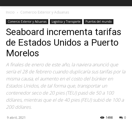
Inicio
Comercio Exterior y Aduanas
Comercio Exterior y Aduanas
Logistica y Transporte
Puertos del mundo
Seaboard incrementa tarifas
de Estados Unidos a Puerto
Morelos
A finales de enero de este año, la naviera anunció que
sería el 28 de febrero cuando duplicaría sus tarifas por la
misma causa, el aumento en el costo del búnker en
Estados Unidos, de tal forma que, transportar un
contenedor seco de 20 pies (TEU) pasó de 50 a 100
dólares, mientras que el de 40 pies (FEU) subió de 100 a
200 dólares.
9 abril, 2021
1498
0
Facebook
X
Pinterest