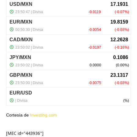
Cortesía de
Investing.com
[MEC id="443936"]