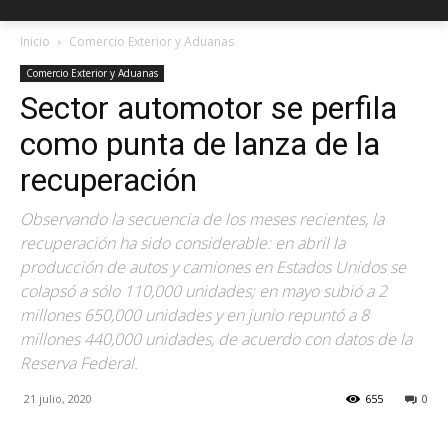
Inicio
Comercio Exterior y Aduanas
Comercio Exterior y Aduanas
Sector automotor se perfila
como punta de lanza de la
recuperación
Observando la secuencia de los meses recientes, la
recuperación ha sido considerable: en abril la
producción de autos y camiones en Estados Unidos se
colapsó a sólo 110,000 unidades; en mayo subió a 2
millones 650,000 unidades y en junio repuntó a 8
millones 440,000 unidades, de acuerdo con datos de la
Reserva Federal.
21 julio, 2020
655
0
Facebook
X
Pinterest