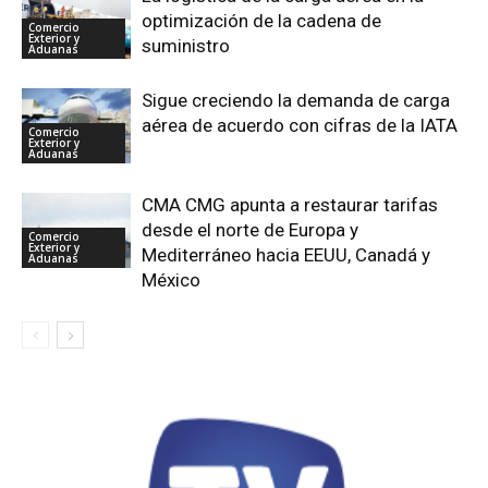
optimización de la cadena de
Comercio
Exterior y
suministro
Aduanas
Sigue creciendo la demanda de carga
aérea de acuerdo con cifras de la IATA
Comercio
Exterior y
Aduanas
CMA CMG apunta a restaurar tarifas
desde el norte de Europa y
Comercio
Exterior y
Mediterráneo hacia EEUU, Canadá y
Aduanas
México