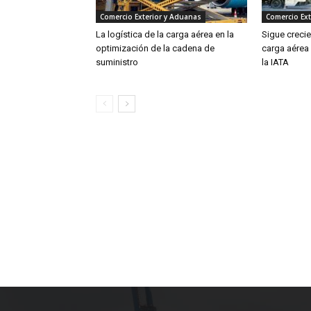
Comercio Exterior y Aduanas
Comercio Ext
La logística de la carga aérea en la
Sigue creci
optimización de la cadena de
carga aérea
suministro
la IATA