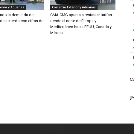
erior y Aduanas
Comercio Exterior y Aduanas
endo la demanda de
CMA CMG apunta a restaurar tarifas
 de acuerdo con cifras de
desde el norte de Europa y
Mediterráneo hacia EEUU, Canadá y
México
C
[