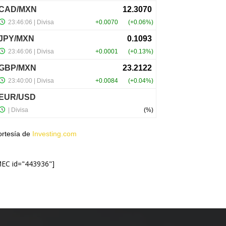
ortesía de
Investing.com
MEC id="443936"]