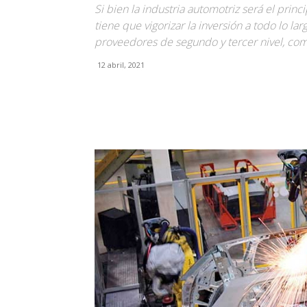
Si bien la industria automotriz será el prin
tiene que vigorizar la inversión a todo lo la
proveedores de segundo y tercer nivel, co
12 abril, 2021
Facebook
X
Pinterest