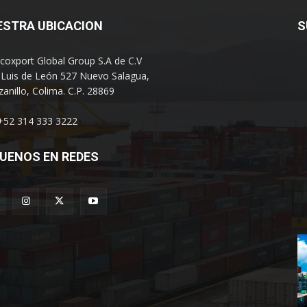
ESTRA UBICACION
S
coxport Global Group S.A de C.V
 Luis de León 527 Nuevo Salagua,
anillo, Colima. C.P. 28869
 +52 314 333 3222
UENOS EN REDES