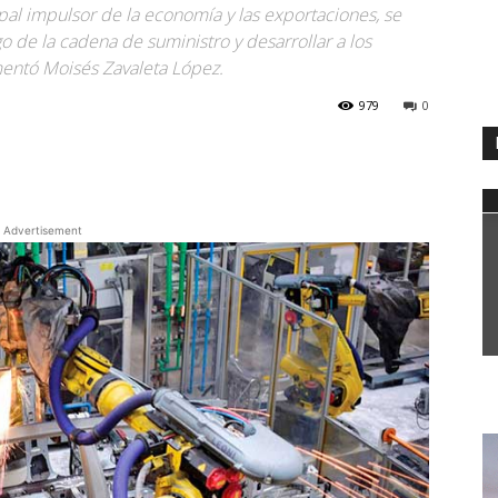
cipal impulsor de la economía y las exportaciones, se
rgo de la cadena de suministro y desarrollar a los
mentó Moisés Zavaleta López.
979
0
WhatsApp
Advertisement