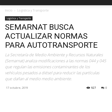
Inicio
Logistica y Transporte
Logistica y Transporte
SEMARNAT BUSCA
ACTUALIZAR NORMAS
PARA AUTOTRANSPORTE
La Secretaría de Medio Ambiente y Recursos Naturales
(Semarnat) analiza modificaciones a las normas 044 y 045
que regulan las emisiones contaminantes de los
vehículos pesados a diésel para reducir las partículas
que dañan al medio medio ambiente.
17 octubre, 2019
927
0
Facebook
X
Pinterest