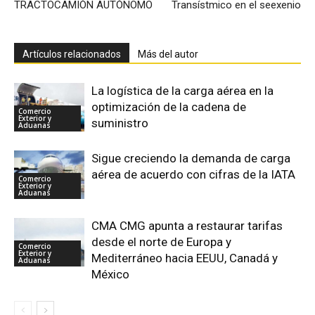
TRACTOCAMIÓN AUTÓNOMO
Transístmico en el seexenio
Artículos relacionados
Más del autor
La logística de la carga aérea en la
optimización de la cadena de
Comercio
Exterior y
suministro
Aduanas
Sigue creciendo la demanda de carga
aérea de acuerdo con cifras de la IATA
Comercio
Exterior y
Aduanas
CMA CMG apunta a restaurar tarifas
desde el norte de Europa y
Comercio
Exterior y
Mediterráneo hacia EEUU, Canadá y
Aduanas
México