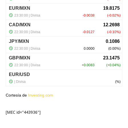
Cortesía de
Investing.com
[MEC id="443936"]