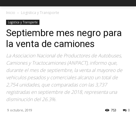
Inicio
Logistica y Transporte
Logistica y Transporte
Septiembre mes negro para
la venta de camiones
La Asociacion Nacional de Productores de Autobuses,
Camiones y Tractocamiones (ANPACT), informo que,
durante el mes de septiembre, la venta al mayoreo de
vehiculos pesados y comerciales alcanzo un total de
2,754 unidades, que comparadas con las 3,737
registradas en septiembre de 2018, representa una
disminución del 26.3%.
9 octubre, 2019
753
0
Facebook
X
Pinterest