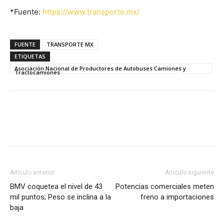
*Fuente:
https://www.transporte.mx/
FUENTE
TRANSPORTE MX
ETIQUETAS
Asociación Nacional de Productores de Autobuses Camiones y
Tractocamiones
Facebook
X
Pinterest
Artículo anterior
Artículo siguiente
BMV coquetea el nivel de 43
Potencias comerciales meten
mil puntos; Peso se inclina a la
freno a importaciones
baja