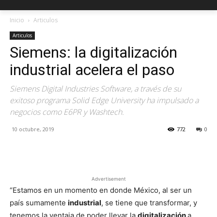
Inicio
Articulos
Articulos
Siemens: la digitalización
industrial acelera el paso
Siemens Digital Industries Software, a través de su
exitoso programa Solid Edge University ha impulsado a
negocios como E6PR y Washtech.
10 octubre, 2019
772
0
Facebook
X
Pinterest
Advertisement
“Estamos en un momento en donde México, al ser un
país sumamente
industrial
, se tiene que transformar, y
tenemos la ventaja de poder llevar la
digitalización
a