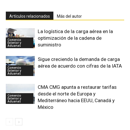
Artículos relacionados
Más del autor
La logística de la carga aérea en la
optimización de la cadena de
Comercio
Exterior y
suministro
Aduanas
Sigue creciendo la demanda de carga
aérea de acuerdo con cifras de la IATA
Comercio
Exterior y
Aduanas
CMA CMG apunta a restaurar tarifas
desde el norte de Europa y
Comercio
Exterior y
Mediterráneo hacia EEUU, Canadá y
Aduanas
México