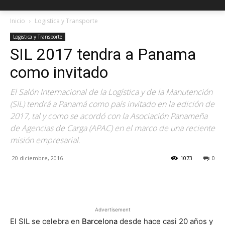
Inicio
Logistica y Transporte
Logistica y Transporte
SIL 2017 tendra a Panama
como invitado
El Salón Internacional de la Logística y de la Manutención
(SIL) tendrá a Panamá como país invitado en la edición de
2017, tal y como se acordó con la Asociación Panameña
de Agencias de Carga (APAC) en el marco de una reciente
misión empresarial.
20 diciembre, 2016
1073
0
Facebook
X
Pinterest
Advertisement
El SIL se celebra en
Barcelona
desde hace casi 20 años y