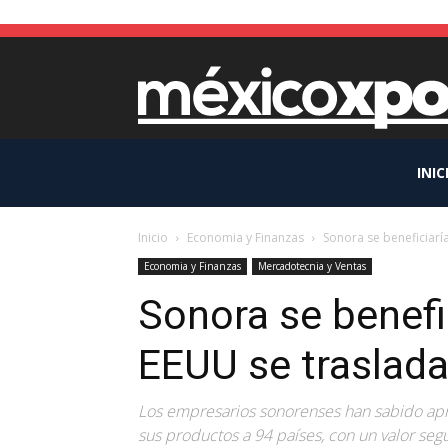
INIC
Inicio
Economia y Finanzas
Sonora se beneficiarí
Economia y Finanzas
Mercadotecnia y Ventas
Sonora se benefi
EEUU se traslada
Los empresarios sonorenses han sabido apr
sus productos a 94 países, con un valor según