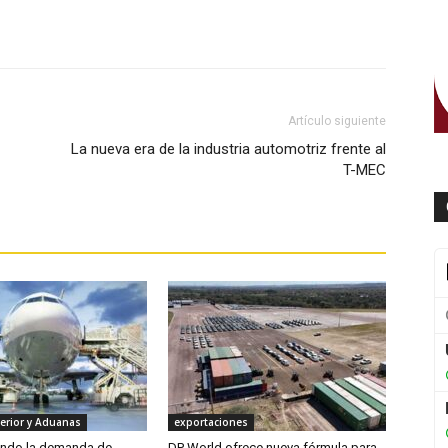
WhatsApp
Artículo siguiente
La nueva era de la industria automotriz frente al
T-MEC
erior y Aduanas
exportaciones
endo la demanda de
DP World ofrece nueva fórmula para