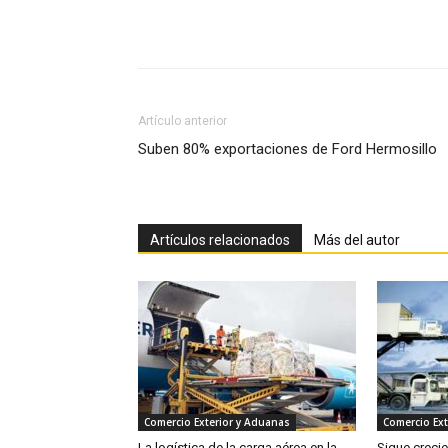
Facebook
X
Pinterest
Artículo anterior
Suben 80% exportaciones de Ford Hermosillo
Artículos relacionados
Más del autor
Comercio Exterior y Aduanas
Comercio Ext
La logística de la carga aérea en la
Sigue creci