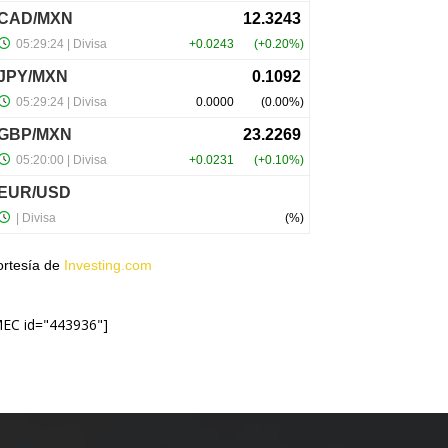
ortesía de
Investing.com
MEC id="443936"]