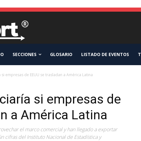
IO
SECCIONES
GLOSARIO
LISTADO DE EVENTOS
T
a si empresas de EEUU se trasladan a América Latina
ciaría si empresas de
n a América Latina
ovechar el marco comercial y han llegado a exportar
 cifras del Instituto Nacional de Estadística y