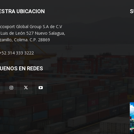
ESTRA UBICACION
S
coxport Global Group S.A de C.V
 Luis de León 527 Nuevo Salagua,
anillo, Colima. C.P. 28869
 +52 314 333 3222
UENOS EN REDES