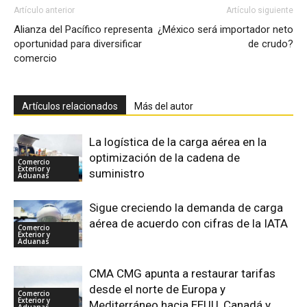
Artículo anterior
Artículo siguiente
Alianza del Pacífico representa
¿México será importador neto
oportunidad para diversificar
de crudo?
comercio
Artículos relacionados
Más del autor
La logística de la carga aérea en la
optimización de la cadena de
Comercio
Exterior y
suministro
Aduanas
Sigue creciendo la demanda de carga
aérea de acuerdo con cifras de la IATA
Comercio
Exterior y
Aduanas
CMA CMG apunta a restaurar tarifas
desde el norte de Europa y
Comercio
Exterior y
Mediterráneo hacia EEUU, Canadá y
Aduanas