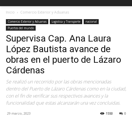
Inicio
Comercio Exterior y Aduanas
Comercio Exterior y Aduanas
Logistica y Transporte
nacional
Puertos del mundo
Supervisa Cap. Ana Laura
López Bautista avance de
obras en el puerto de Lázaro
Cárdenas
Se realizó un recorrido por las obras mencionadas
dentro del Puerto de Lázaro Cárdenas como en la ciudad,
con el fin de verificar sus respectivos avances y la
funcionalidad que estas alcanzarán una vez concluidas.
29 marzo, 2023
1550
0
Facebook
X
Pinterest