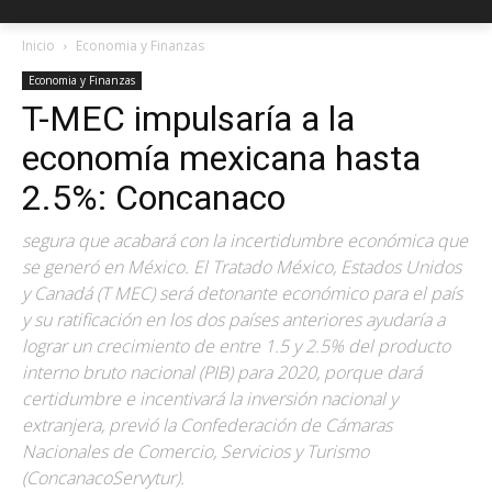
Inicio
Economia y Finanzas
Economia y Finanzas
T-MEC impulsaría a la
economía mexicana hasta
2.5%: Concanaco
segura que acabará con la incertidumbre económica que
se generó en México. El Tratado México, Estados Unidos
y Canadá (T MEC) será detonante económico para el país
y su ratificación en los dos países anteriores ayudaría a
lograr un crecimiento de entre 1.5 y 2.5% del producto
interno bruto nacional (PIB) para 2020, porque dará
certidumbre e incentivará la inversión nacional y
extranjera, previó la Confederación de Cámaras
Nacionales de Comercio, Servicios y Turismo
(ConcanacoServytur).