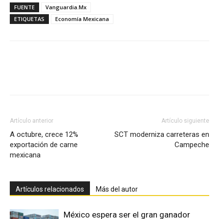
FUENTE
Vanguardia.Mx
ETIQUETAS
Economía Mexicana
Facebook
X
Pinterest
Artículo anterior
Artículo siguiente
A octubre, crece 12%
SCT moderniza carreteras en
exportación de carne
Campeche
mexicana
Artículos relacionados
Más del autor
México espera ser el gran ganador