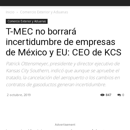
Inicio
Comercio Exterior y Aduanas
Comercio Exterior y Aduanas
T-MEC no borrará
incertidumbre de empresas
de México y EU: CEO de KCS
Patrick Ottensmeyer, presidente y director ejecutivo de
Kansas City Southern, indicó que aunque se apruebe el
tratado, la cancelación del aeropuerto o los cambios en
contratos de gasoductos generan incertidumbre.
2 octubre, 2019
847
0
Facebook
X
Pinterest
Advertisement