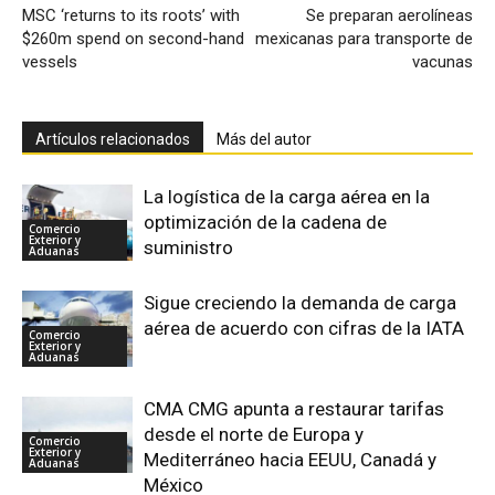
MSC ‘returns to its roots’ with
Se preparan aerolíneas
$260m spend on second-hand
mexicanas para transporte de
vessels
vacunas
Artículos relacionados
Más del autor
La logística de la carga aérea en la
optimización de la cadena de
Comercio
Exterior y
suministro
Aduanas
Sigue creciendo la demanda de carga
aérea de acuerdo con cifras de la IATA
Comercio
Exterior y
Aduanas
CMA CMG apunta a restaurar tarifas
desde el norte de Europa y
Comercio
Exterior y
Mediterráneo hacia EEUU, Canadá y
Aduanas
México