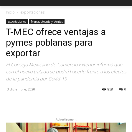
Inicio
exportaciones
exportaciones
Mercadotecnia y Ventas
T-MEC ofrece ventajas a
pymes poblanas para
exportar
El Consejo Mexicano de Comercio Exterior informó que
con el nuevo tratado se podrá hacerle frente a los efectos
de la pandemia por Covid-19
3 diciembre, 2020
858
0
Facebook
X
Pinterest
Advertisement