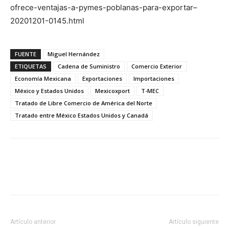
ofrece-ventajas-a-pymes-poblanas-para-exportar–
20201201-0145.html
FUENTE
Miguel Hernández
ETIQUETAS
Cadena de Suministro
Comercio Exterior
Economía Mexicana
Exportaciones
Importaciones
México y Estados Unidos
Mexicoxport
T-MEC
Tratado de Libre Comercio de América del Norte
Tratado entre México Estados Unidos y Canadá
Facebook
X
Pinterest
Artículo anterior
Artículo siguiente