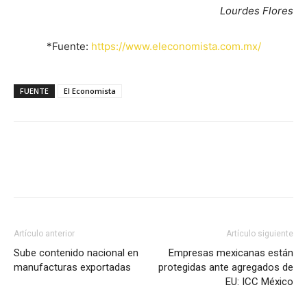
Lourdes Flores
*Fuente:
https://www.eleconomista.com.mx/
FUENTE
El Economista
Facebook
X
Pinterest
Artículo anterior
Artículo siguiente
Sube contenido nacional en
Empresas mexicanas están
manufacturas exportadas
protegidas ante agregados de
EU: ICC México