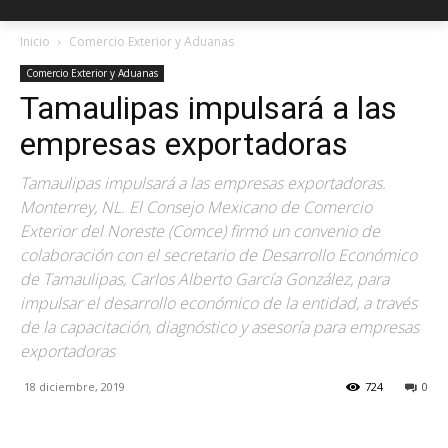
Inicio
Comercio Exterior y Aduanas
Comercio Exterior y Aduanas
Tamaulipas impulsará a las
empresas exportadoras
Tamaulipas impulsará a las empresas exportadoras.
Monterrey, NL. El Consejo Mexicano de Comercio
Exterior del Noreste (Comce) firmó un convenio de
colaboración con el secretario de Desarrollo Económico
de Tamaulipas, Carlos Alberto García González, para
impulsar el desarrollo económico de la entidad, a través
de la capacitación, diagnóstico y asesoría para empresas
exportadoras
18 diciembre, 2019
724
0
Facebook
X
Pinterest