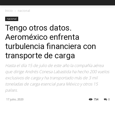
Inicio
nacional
nacional
Tengo otros datos.
Aeroméxico enfrenta
turbulencia financiera con
transporte de carga
Hasta el día 15 de julio de este año la compañía aérea
que dirige Andrés Conesa Labastida ha hecho 200 vuelos
exclusivos de carga y ha transportado más de 3 mil
toneladas de carga esencial para México y otros 15
países.
17 julio, 2020
754
0
Facebook
X
Pinterest