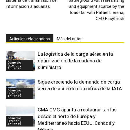
sistema de transmisión de
battleground with rates rising
información a aduanas
and equipment scarce by the
loadstar with Rafael Llerena,
CEO Easyfresh
Artículos relacionados
Más del autor
La logística de la carga aérea en la
optimización de la cadena de
Comercio
Exterior y
suministro
Aduanas
Sigue creciendo la demanda de carga
aérea de acuerdo con cifras de la IATA
Comercio
Exterior y
Aduanas
CMA CMG apunta a restaurar tarifas
desde el norte de Europa y
Comercio
Exterior y
Mediterráneo hacia EEUU, Canadá y
Aduanas
México