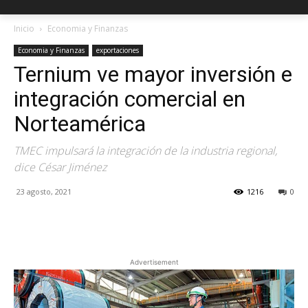
Inicio
Economia y Finanzas
Economia y Finanzas
exportaciones
Ternium ve mayor inversión e
integración comercial en
Norteamérica
TMEC impulsará la integración de la industria regional,
dice César Jiménez
23 agosto, 2021
1216
0
Facebook
X
Pinterest
Advertisement