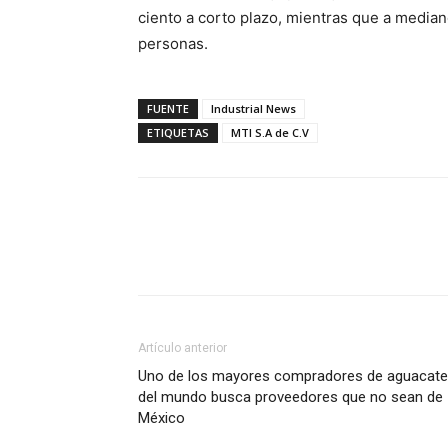
ciento a corto plazo, mientras que a median
personas.
FUENTE
Industrial News
ETIQUETAS
MTI S.A de C.V
Facebook
X
Pinterest
Artículo anterior
Uno de los mayores compradores de aguacate
del mundo busca proveedores que no sean de
México