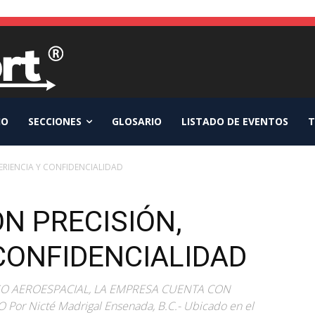
IO
SECCIONES
GLOSARIO
LISTADO DE EVENTOS
T
PERIENCIA Y CONFIDENCIALIDAD
N PRECISIÓN,
CONFIDENCIALIDAD
SO AEROESPACIAL, LA EMPRESA CUENTA CON
r Nicté Madrigal Ensenada, B.C.- Ubicado en el