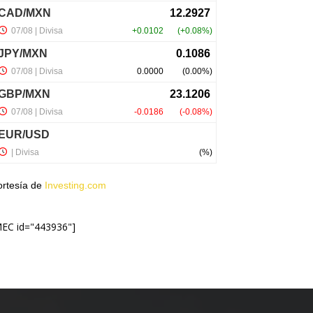
ortesía de
Investing.com
MEC id="443936"]