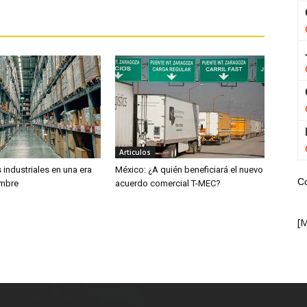
Articulos
industriales en una era
México: ¿A quién beneficiará el nuevo
C
umbre
acuerdo comercial T-MEC?
[