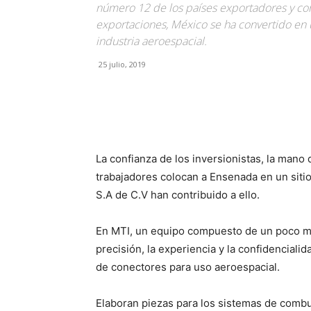
número 12 de los países exportadores y co
exportaciones, México se ha convertido en 
industria aeroespacial.
25 julio, 2019
Facebook
X
Pinterest
La confianza de los inversionistas, la mano d
trabajadores colocan a Ensenada en un siti
S.A de C.V han contribuido a ello.
En MTI, un equipo compuesto de un poco má
precisión, la experiencia y la confidenciali
de conectores para uso aeroespacial.
Elaboran piezas para los sistemas de combus