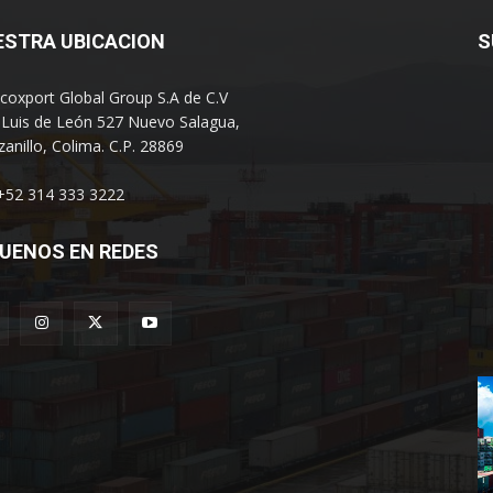
ESTRA UBICACION
S
coxport Global Group S.A de C.V
 Luis de León 527 Nuevo Salagua,
anillo, Colima. C.P. 28869
 +52 314 333 3222
UENOS EN REDES