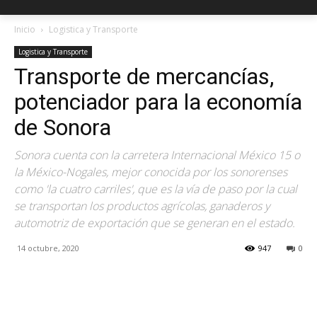
Inicio
Logistica y Transporte
Logistica y Transporte
Transporte de mercancías,
potenciador para la economía
de Sonora
Sonora cuenta con la carretera Internacional México 15 o
la México-Nogales, mejor conocida por los sonorenses
como 'la cuatro carriles', que es la vía de paso por la cual
se transportan los productos agrícolas, ganaderos y
automotriz de exportación que se generan en el estado.
14 octubre, 2020
947
0
Facebook
X
Pinterest