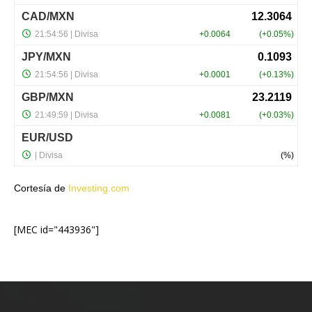
Cortesía de
Investing.com
[MEC id="443936"]