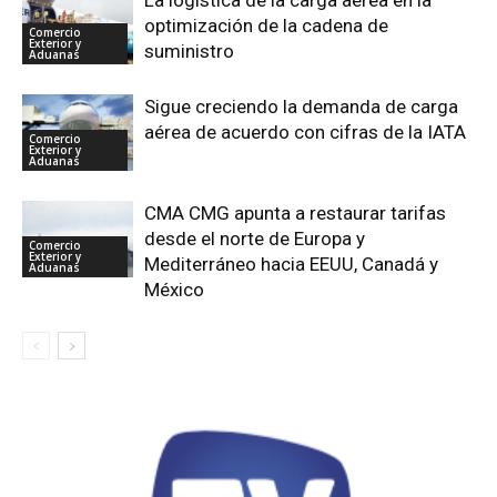
optimización de la cadena de
Comercio
Exterior y
suministro
Aduanas
Sigue creciendo la demanda de carga
aérea de acuerdo con cifras de la IATA
Comercio
Exterior y
Aduanas
CMA CMG apunta a restaurar tarifas
desde el norte de Europa y
Comercio
Exterior y
Mediterráneo hacia EEUU, Canadá y
Aduanas
México