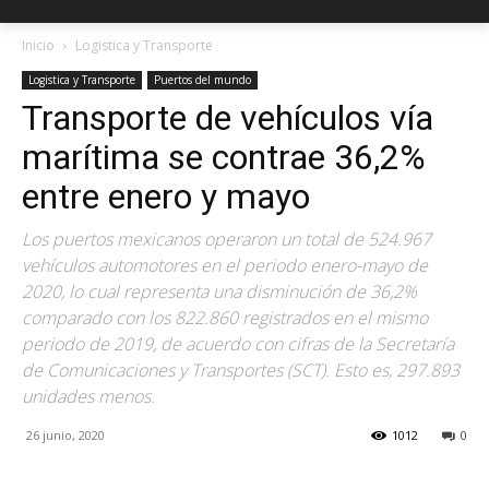
Inicio
Logistica y Transporte
Logistica y Transporte
Puertos del mundo
Transporte de vehículos vía
marítima se contrae 36,2%
entre enero y mayo
Los puertos mexicanos operaron un total de 524.967
vehículos automotores en el periodo enero-mayo de
2020, lo cual representa una disminución de 36,2%
comparado con los 822.860 registrados en el mismo
periodo de 2019, de acuerdo con cifras de la Secretaría
de Comunicaciones y Transportes (SCT). Esto es, 297.893
unidades menos.
26 junio, 2020
1012
0
Facebook
X
Pinterest