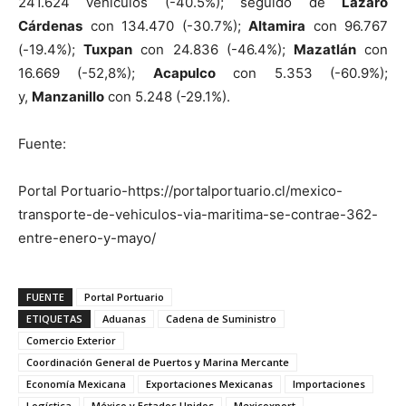
241.624 vehículos (-40.5%); seguido de
Lázaro
Cárdenas
con 134.470 (-30.7%);
Altamira
con 96.767
(-19.4%);
Tuxpan
con 24.836 (-46.4%);
Mazatlán
con
16.669 (-52,8%);
Acapulco
con 5.353 (-60.9%);
y,
Manzanillo
con 5.248 (-29.1%).
Fuente:
Portal Portuario-https://portalportuario.cl/mexico-
transporte-de-vehiculos-via-maritima-se-contrae-362-
entre-enero-y-mayo/
FUENTE
Portal Portuario
ETIQUETAS
Aduanas
Cadena de Suministro
Comercio Exterior
Coordinación General de Puertos y Marina Mercante
Economía Mexicana
Exportaciones Mexicanas
Importaciones
Logística
México y Estados Unidos
Mexicoxport