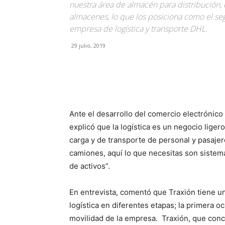
nuestra área de almacén para distribución
almacenes, lo que los posiciona como el se
empresa de logística y transporte DHL.
29 julio, 2019
Facebook
X
Pinterest
Ante el desarrollo del comercio electrónico
explicó que la logística es un negocio liger
carga y de transporte de personal y pasaje
camiones, aquí lo que necesitas son sistema
de activos”.
En entrevista, comentó que Traxión tiene u
logística en diferentes etapas; la primera 
movilidad de la empresa. Traxión, que conc