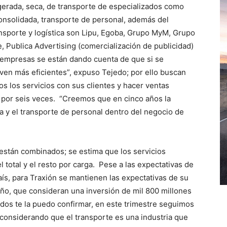
igerada, seca, de transporte de especializados como
consolidada, transporte de personal, además del
sporte y logística son Lipu, Egoba, Grupo MyM, Grupo
e, Publica Advertising (comercialización de publicidad)
 empresas se están dando cuenta de que si se
elven más eficientes”, expuso Tejedo; por ello buscan
s los servicios con sus clientes y hacer ventas
l por seis veces. “Creemos que en cinco años la
a y el transporte de personal dentro del negocio de
a están combinados; se estima que los servicios
l total y el resto por carga. Pese a las expectativas de
ís, para Traxión se mantienen las expectativas de su
año, que consideran una inversión de mil 800 millones
ados te la puedo confirmar, en este trimestre seguimos
, considerando que el transporte es una industria que