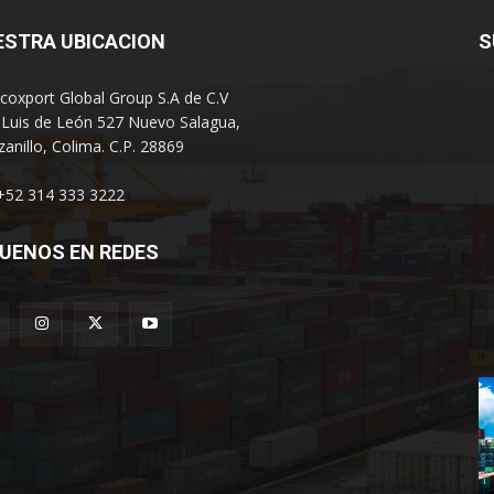
ESTRA UBICACION
S
coxport Global Group S.A de C.V
 Luis de León 527 Nuevo Salagua,
anillo, Colima. C.P. 28869
 +52 314 333 3222
UENOS EN REDES