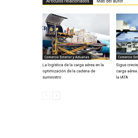
Artículos relacionados
Más del autor
Comercio Exterior y Aduanas
Comercio Ext
La logística de la carga aérea en la
Sigue creci
optimización de la cadena de
carga aérea
suministro
la IATA