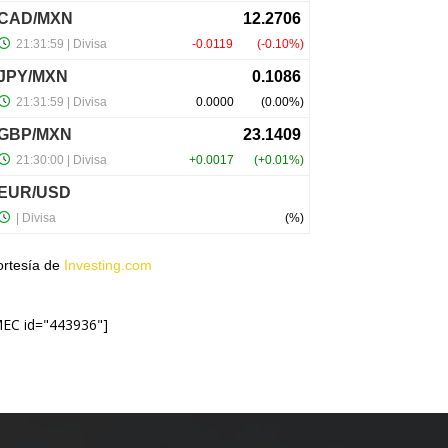
ortesía de
Investing.com
MEC id="443936"]