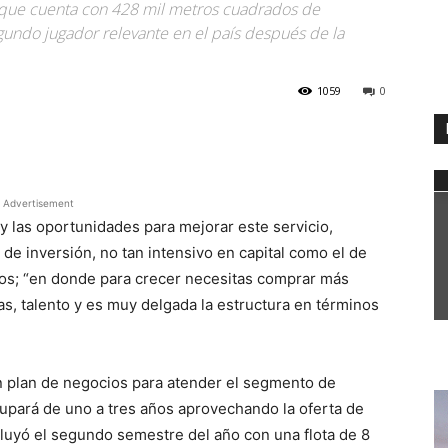
, que cuenta con 428 mil metros cuadrados de
gundo jugador relevante en el país después de la
1059
0
WhatsApp
Advertisement
 y las oportunidades para mejorar este servicio,
o de inversión, no tan intensivo en capital como el de
ros; “en donde para crecer necesitas comprar más
s, talento y es muy delgada la estructura en términos
n plan de negocios para atender el segmento de
ocupará de uno a tres años aprovechando la oferta de
luyó el segundo semestre del año con una flota de 8