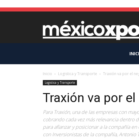
INIC
Inicio
Logistica y Transporte
Traxión va por el ne
Logistica y Transporte
Traxión va por el
Para Traxión, una de las empresas con mayor f
cobrando cada vez más relevancia dentro de 
para afianzar y posicionar a la compañía e
con Inversionistas de la compañía, Antonio T