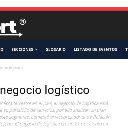
IO
SECCIONES
GLOSARIO
LISTADO DE EVENTOS
T
gocio logístico
 negocio logístico
lota terrestre en el país, el negocio de logística está
su portafolio de servicios, por ello analizan un plan
n este segmento, comentó el vicepresidente de Relación
ejedo. El negocio de logística creció 21 por ciento en